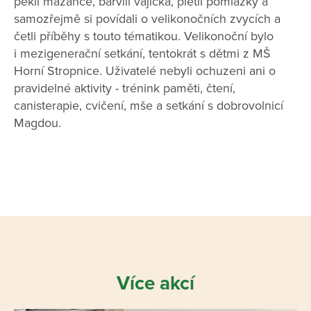
pekli mazance, barvili vajíčka, pletli pomlázky a
samozřejmě si povídali o velikonočních zvycích a
četli příběhy s touto tématikou. Velikonoční bylo
i mezigenerační setkání, tentokrát s dětmi z MŠ
Horní Stropnice. Uživatelé nebyli ochuzeni ani o
pravidelné aktivity - trénink paměti, čtení,
canisterapie, cvičení, mše a setkání s dobrovolnicí
Magdou.
Více akcí