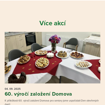
Více akcí
04. 09.
2025
60. výročí založení Domova
K příležitosti 60. výročí založení Domova pro seniory jsme uspořádali Den otevřených
dveří.