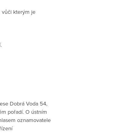
 vůči kterým je
.
rese Dobrá Voda 54,
ém pořadí. O ústním
uhlasem oznamovatele
ízení