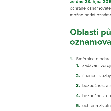
ze dne 23. října 20
ochraně oznamovatele
možno podat oznámen
Oblasti p
oznamovat
Směrnice o ochra
zadávání veře
finanční služb
bezpečnost a s
bezpečnost do
ochrana životn