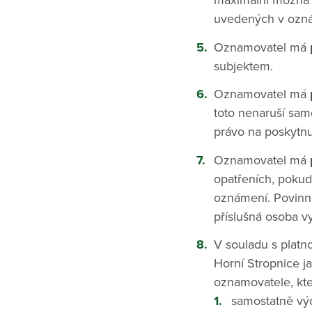
maximální možná m
uvedených v ozn
Oznamovatel má
subjektem.
Oznamovatel má
toto nenaruší sa
právo na poskytnut
Oznamovatel má
opatřeních, pokud
oznámení. Povinno
příslušná osoba 
V souladu s plat
Horní Stropnice j
oznamovatele, kte
samostatně vý