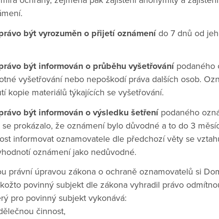
íra ochrany, zejména pak zajištění anonymity a zajištění
ámení.
právo být vyrozuměn o přijetí oznámení
do 7 dnů od jeh
právo být informován o průběhu vyšetřování
podaného 
motné vyšetřování nebo nepoškodí práva dalších osob. O
í kopie materiálů týkajících se vyšetřování.
právo být informován o výsledku šetření
podaného ozná
 se prokázalo, že oznámení bylo důvodné a to do 3 měsí
st informovat oznamovatele dle předchozí věty se vztahuj
vyhodnotí oznámení jako nedůvodné.
nou právní úpravou zákona o ochraně oznamovatelů si Do
akožto povinný subjekt dle zákona vyhradil právo odmítn
rý pro povinný subjekt vykonává:
dělečnou činnost,