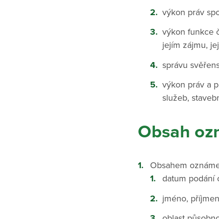
výkon práv spo
výkon funkce č
jejím zájmu, j
správu svěřen
výkon práv a p
služeb, staveb
Obsah oz
Obsahem oznámen
datum podání
jméno, příjmen
oblast působno