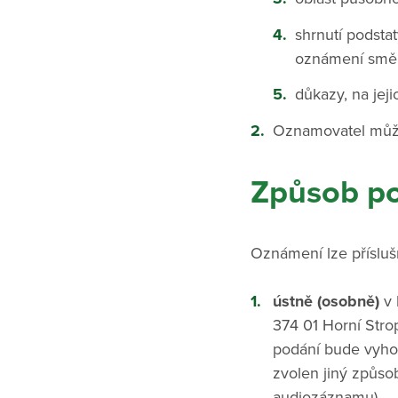
shrnutí podsta
oznámení směřo
důkazy, na jej
Oznamovatel může
Způsob p
Oznámení lze přísluš
ústně (osobně)
v 
374 01 Horní Stro
podání bude vyho
zvolen jiný způs
audiozáznamu).