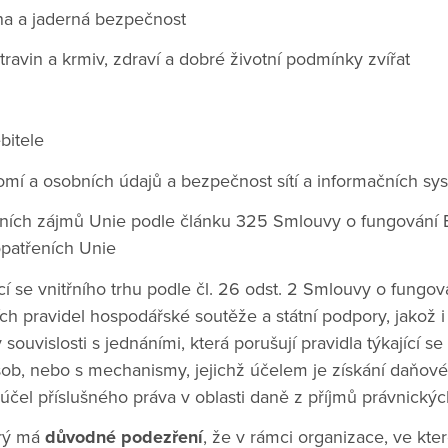
na a jaderná bezpečnost
ravin a krmiv, zdraví a dobré životní podmínky zvířat
bitele
mí a osobních údajů a bezpečnost sítí a informačních sy
čních zájmů Unie podle článku 325 Smlouvy o fungování 
opatřeních Unie
ící se vnitřního trhu podle čl. 26 odst. 2 Smlouvy o fungo
ch pravidel hospodářské soutěže a státní podpory, jakož i 
v souvislosti s jednáními, která porušují pravidla týkající s
ob, nebo s mechanismy, jejichž účelem je získání daňové
čel příslušného práva v oblasti daně z příjmů právnický
erý má
důvodné podezření
, že v rámci organizace, ve kte