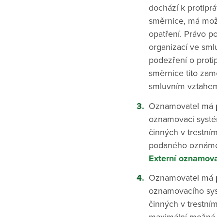
dochází k protipr
směrnice, má možn
opatření. Právo p
organizací ve sm
podezření o proti
směrnice tito zam
smluvním vztahe
Oznamovatel má
oznamovací systé
činných v trestní
podaného oznámen
Externí oznamova
Oznamovatel má
oznamovacího sys
činných v trestní