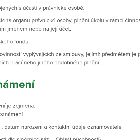
jených s účastí v právnické osobě,
lena orgánu právnické osoby, plnění úkolů v rámci činnos
ejím jménem nebo na její účet,
ského fondu,
ovinností vyplývajících ze smlouvy, jejímž předmětem je
ních prací nebo jiného obdobného plnění.
námení
í je zejména:
 oznámení
í, datum narození a kontaktní údaje oznamovatele
sti dle směrnice (viz – Oblast působnosti)