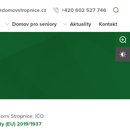
domovstropnice.cz
+420 602 527 746
Domov pro seniory
Aktuality
Kontakt
Zvětši
Vysoký 
orní Stropnice, IČO:
y (EU) 2019/1937