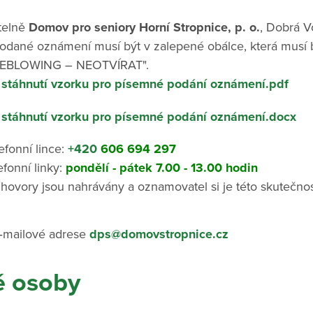
telně
Domov pro seniory Horní Stropnice, p. o.
, Dobrá V
podané oznámení musí být v zalepené obálce, která musí 
LEBLOWING – NEOTVÍRAT".
stáhnutí vzorku pro písemné podání oznámení.pdf
stáhnutí vzorku pro písemné podání oznámení.docx
efonní lince:
+420
6
06 694 297
fonní linky:
pondělí - pátek 7.00 - 13.00 hodin
 hovory jsou nahrávány a oznamovatel si je této skutečnos
‑mailové adrese
dps@domovstropnice.cz
é osoby