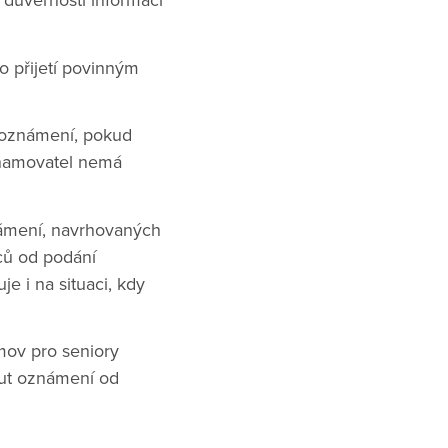
 důvěrnosti informací
o přijetí povinným
oznámení, pokud
znamovatel nemá
mení, navrhovaných
ců od podání
e i na situaci, kdy
mov pro seniory
out oznámení od