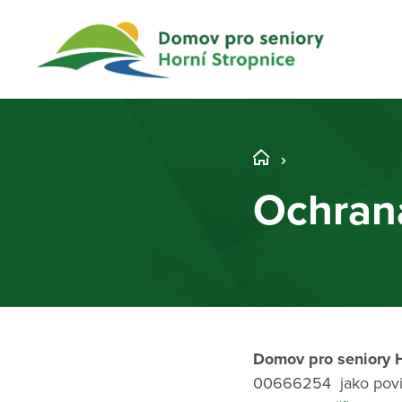
Ochran
Domov pro seniory Ho
00666254 jako povin