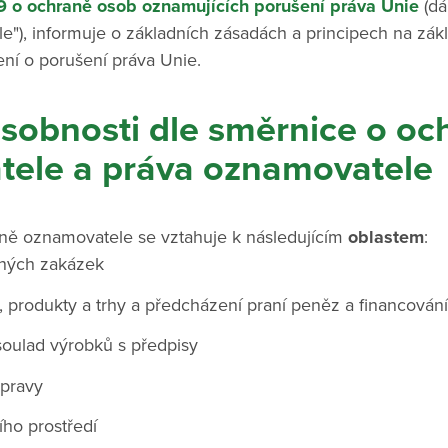
19 o ochraně osob oznamujících porušení práva Unie
(dá
"), informuje o základních zásadách a principech na zákl
í o porušení práva Unie.
ůsobnosti dle směrnice o oc
ele a práva oznamovatele
ně oznamovatele se vztahuje k následujícím
oblastem
:
jných zakázek
y, produkty a trhy a předcházení praní peněz a financován
oulad výrobků s předpisy
pravy
ího prostředí