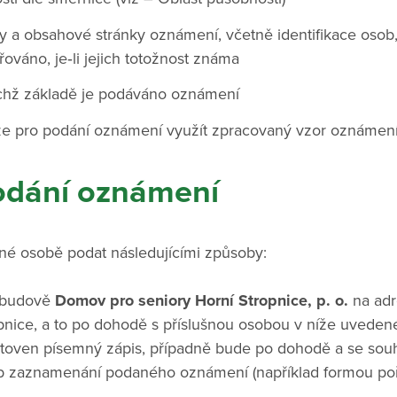
ty a obsahové stránky oznámení, včetně identifikace osob,
váno, je‑li jejich totožnost známa
ichž základě je podáváno oznámení
 pro podání oznámení využít zpracovaný vzor oznámení
odání oznámení
né osobě podat následujícími způsoby:
budově
Domov pro seniory Horní Stropnice, p. o.
na ad
pnice, a to po dohodě s příslušnou osobou v níže uveden
toven písemný zápis, případně bude po dohodě a se so
ob zaznamenání podaného oznámení (například formou poř