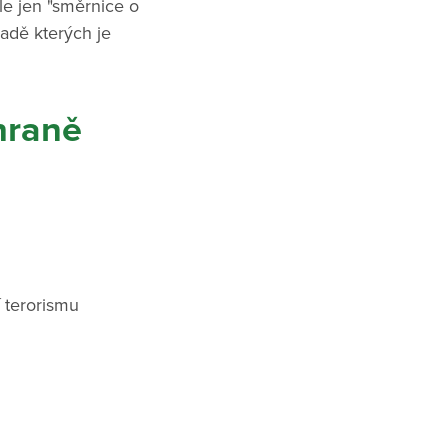
le jen "směrnice o
adě kterých je
hraně
í terorismu