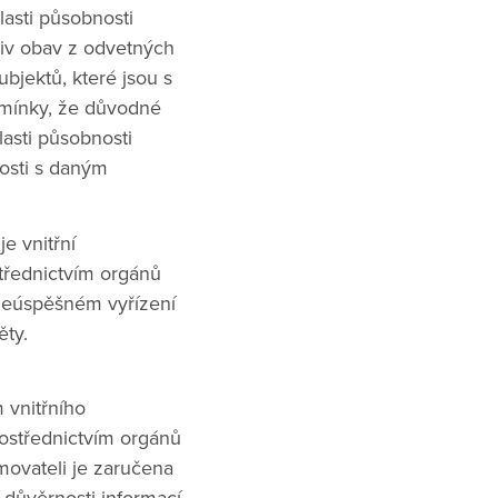
lasti působnosti
liv obav z odvetných
bjektů, které jsou s
mínky, že důvodné
lasti působnosti
losti s daným
je vnitřní
třednictvím orgánů
o neúspěšném vyřízení
ty.
 vnitřního
ostřednictvím orgánů
movateli je zaručena