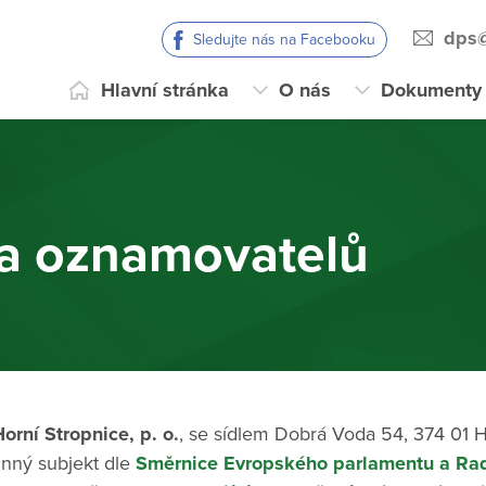
dps@
Sledujte nás na Facebooku
Hlavní stránka
O nás
Dokumenty
a oznamovatelů
rní Stropnice, p. o.
, se sídlem Dobrá Voda 54, 374 01 H
ný subjekt dle
Směrnice Evropského parlamentu a Rad