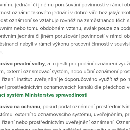
ávnímu jednání či jinému porušování povinností v rámci ob
ost oznámit takovéto jednání v dobré víře bez jakýchko
odat oznámení se vztahuje rovněž na zaměstnance těch su
luvním nebo tomu obdobném vztahu, avšak pouze za pod
právním jednání či jiném porušování povinností v rámci ob
ěstnanci nabyli v rámci výkonu pracovní činnosti v souvis
m.
právo prvotní volby
, a to jestli pro podání oznámení využi
m, externí oznamovací systém, nebo učiní oznámení pros
m řízení. Institut uveřejnění je doporučováno využít až p
í prostřednictvím oznamovacích kanálů dle předchozí vě
cí systém Ministerstva spravedlnosti
právo na ochranu
, pokud podal oznámení prostřednictvím
tému, externího oznamovacího systému, uveřejněním, pr
m řízení nebo prostřednictvím uveřejnění oznámení. Ozna