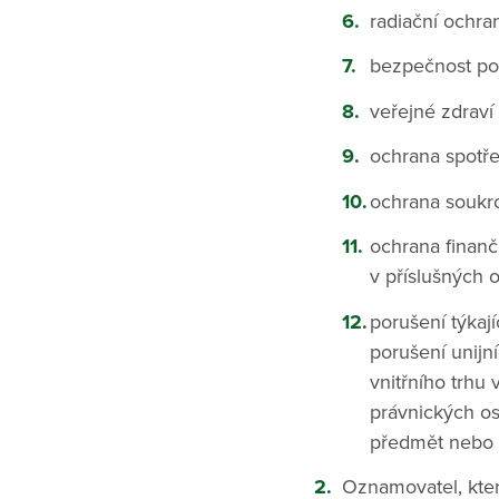
radiační ochra
bezpečnost pot
veřejné zdraví
ochrana spotře
ochrana soukro
ochrana finan
v příslušných 
porušení týkaj
porušení unijní
vnitřního trhu 
právnických os
předmět nebo ú
Oznamovatel, kt