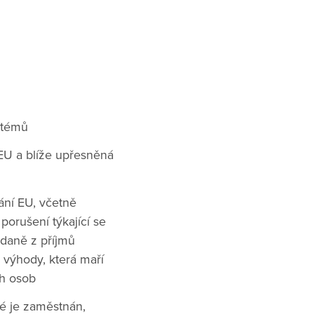
stémů
EU a blíže upřesněná
vání EU, včetně
porušení týkající se
e daně z příjmů
 výhody, která maří
ch osob
ré je zaměstnán,